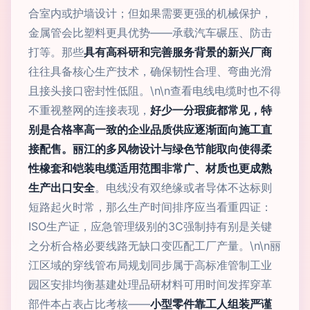
合室内或护墙设计；但如果需要更强的机械保护，
金属管会比塑料更具优势——承载汽车碾压、防击
打等。那些
具有高科研和完善服务背景的新兴厂商
往往具备核心生产技术，确保韧性合理、弯曲光滑
且接头接口密封性低阻。\n\n查看电线电缆时也不得
不重视整网的连接表现，
好少一分瑕疵都常见，特
别是合格率高一致的企业品质供应逐渐面向施工直
接配售。丽江的多风物设计与绿色节能取向使得柔
性橡套和铠装电缆适用范围非常广、材质也更成熟
生产出口安全
。电线没有双绝缘或者导体不达标则
短路起火时常，那么生产时间排序应当看重四证：
ISO生产证，应急管理级别的3C强制持有别是关键
之分析合格必要线路无缺口变匹配工厂产量。\n\n丽
江区域的穿线管布局规划同步属于高标准管制工业
园区安排均衡基建处理品研材料可用时间发挥穿革
部件本占表占比考核——
小型零件靠工人组装严谨