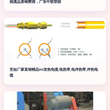
线缆品质铸辉煌，广东中联荣获
安如厂家直销精品mi发热电缆,电热带,电伴热带,伴热电
缆